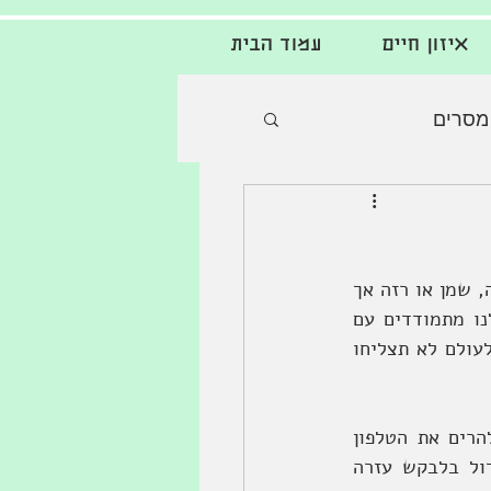
איזון חיים
עמוד הבית
מסרים
בעטיפתנו החיצונית אנו שונים זה מזה. אפשר להסתכל על אדם ולהגיד: הוא גבוה, יפה, שמן או רזה אך 
מעבר לכל שיפוט חיצוני שאנו עושים, מאחורי כל אדם שתפגשו מסתתר אתגר. כולנו מתמודדים עם 
אתגרים ללא יוצא מן הכלל!!! יש כאלה שהאתגר שלהם בולט כלפי חוץ ויש כאלה שלעולם לא תצליחו 
סטיב ג'ובס אמר: "מה שמבדיל בין אנשים שמצליחים לאלו שחולמים זה היכולת להרים את הטלפון 
ולבקש עזרה מאדם אחר". נשמע קל? אולי לחלקנו, אך לרבים מאתנו יש קושי גדול בלבקש עזרה 