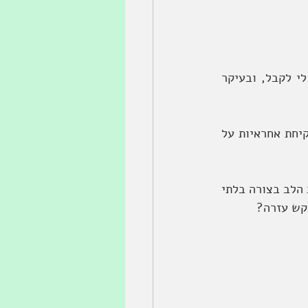
חוסר הרצון להעיק, תחושה של חובה להחזיר, פחד מלקבל דחייה, אמונה שלא מגיע לי לקבל, ובעיקר 
אתה יכול לבד!!! אבל אתה לא צריך, כי למעשה בקשת עזרה היא בדיוק ההפך, היא לקיחת אחראיות על 
אגלה לכם סוד קטן, כמי שהתחילה לא מזמן להיפתח לבקשת וקבלת עזרה, זה מרחיב את הלב בצורה בלתי 
קש עזרה?