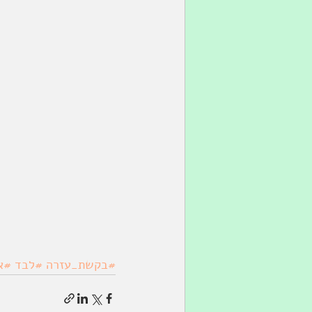
#בקשת_עזרה
#לבד
#א