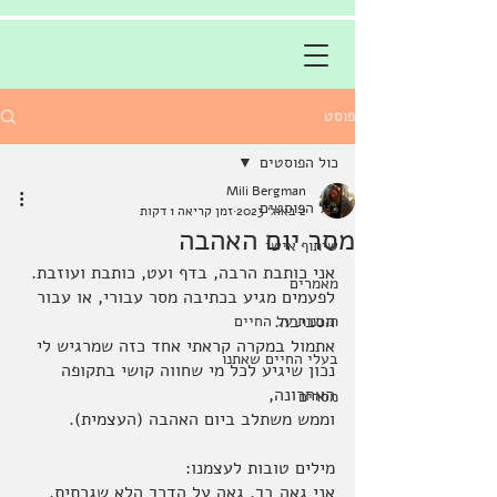
פוסט
כול הפוסטים
Mili Bergman
כול הפוסטים
2 באוג׳ 2023
זמן קריאה 1 דקות
מסר יום האהבה
שיתוף אישי
אני כותבת הרבה, בדף ועט, כותבת ועוזבת. 
מאמרים
לפעמים מגיע בכתיבה מסר עבורי, או עבור 
הסביבה. 
תובנות על החיים
אתמול במקרה קראתי אחד כזה שמרגיש לי 
בעלי החיים שאתנו
נכון שיגיע לכל מי שחווה קושי בתקופה 
האחרונה, 
מסרים
וממש משתלב ביום האהבה (העצמית).
מילים טובות לעצמנו:
אני גאה בך. גאה על הדרך הלא שגרתית, 