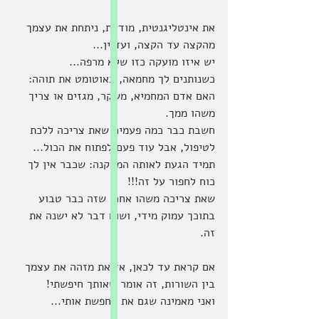
את אינטליגנטית, מודעת, ניתחת את עצמך 
מהקצה עד הקצה, ועדיין... 
יש איזו מועקה כזו שלא מרפה...
כשנותנים לך מחמאה, באוטומט את תוהה: 
האם אדם המחמיא, משקר, מגזים או צריך 
משהו ממך.
חשבת כבר כמה פעמים שאת צריכה ללכת 
לטיפול, אבל עוד פעם לפתוח את הכול... 
תמיד הגעת לאותה המסקנה: שכבר אין לך 
כוח לחפור על זה!!! 
שאת צריכה משהו אחר, שזה כבר טבוע 
בתוכך עמוק מידי, ושום דבר לא ישנה את 
זה.
אם קראת עד לכאן, אז את מזהה את עצמך 
בין השורות, זה אומר שאותך חיפשתי!
ואני מאמינה שגם את מחפשת אותי...