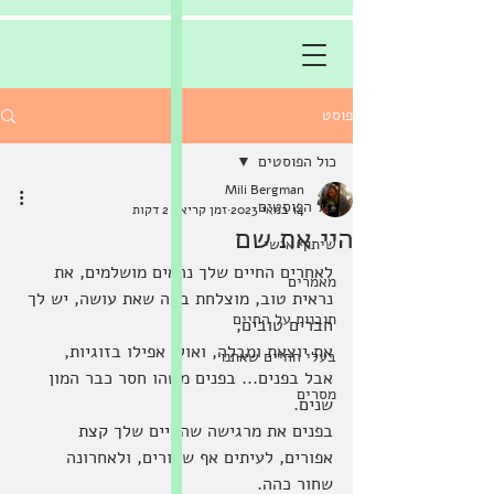
פוסט
כול הפוסטים
Mili Bergman
כול הפוסטים
14 במאי 2023
זמן קריאה 2 דקות
היי את שם
שיתוף אישי
לאחרים החיים שלך נראים מושלמים, את 
מאמרים
נראית טוב, מוצלחת במה שאת עושה, יש לך 
תובנות על החיים
חברים טובים, 
את יוצאת ומבלה, ואולי אפילו בזוגיות, 
בעלי החיים שאתנו
אבל בפנים... בפנים משהו חסר כבר המון 
מסרים
שנים. 
בפנים את מרגישה שהחיים שלך קצת 
אפורים, לעיתים אף שחורים, ולאחרונה 
שחור כהה.