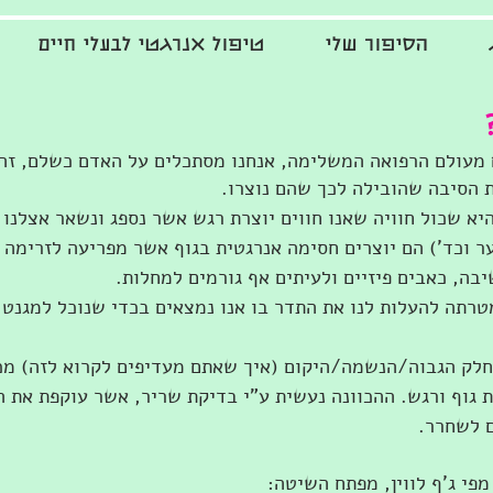
הסיפור שלי
טיפול אנרגטי לבעלי חיים
ם מעולם הרפואה המשלימה, אנחנו מסתכלים על האדם כשלם, זה
 הסיבה שהובילה לכך שהם נוצרו.
יא שכול חוויה שאנו חווים יוצרת רגש אשר נספג ונשאר אצלנו
 וכד') הם יוצרים חסימה אנרגטית בגוף אשר מפריעה לזרימה ה
בה, כאבים פיזיים ולעיתים אף גורמים למחלות.
רתה להעלות לנו את התדר בו אנו נמצאים בכדי שנוכל למגנט א
לק הגבוה/הנשמה/היקום (איך שאתם מעדיפים לקרוא לזה) מכוו
 גוף ורגש. ההכוונה נעשית ע"י בדיקת שריר, אשר עוקפת את ה
ם לשחרר.
פי ג'ף לווין, מפתח השיטה: